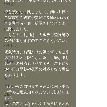
2割増し…(ご予約状況問わず)緊急預かり
肛門腺
緊急預かりに関しまして、飼い主様の
事前打ち合わせ
ご家族やご親族が災難に見舞われた場
訪問者様
合を緊急時と表し提示させて頂くよう
に致しました。
リード
こちらのご利用は、カルテご登録済み
Iwaki
の子に限りますのでご注意ください。
ハチミツ
緊急時は、お預かりの際必ずしもご来
おぱ
店頂けるとは限らない為、可能な限り
お散歩
お迎えの対応もさせて頂き、ご予約が
多い日は早朝や夜間の対応となる場合
カルテ
もあります。
先
ご予約
当店からご自宅までお迎えに伺う場合
の予めご用意頂く物について説明しま
ご依頼
す✍️
最期まで
以下の内容はなるべく１箇所にまとめ