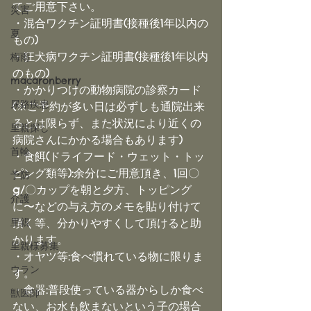
てご用意下さい。
災害
・混合ワクチン証明書(接種後1年以内の
夏
もの)
・狂犬病ワクチン証明書(接種後1年以内
梅雨
のもの)
macaronberry
・かかりつけの動物病院の診察カード
尿路疾患
(※ご予約が多い日は必ずしも通院出来
るとは限らず、また状況により近くの
里親探し
病院さんにかかる場合もあります)
首輪
・食餌(ドライフード・ウェット・トッ
ピング類等):余分にご用意頂き、1回〇
予防
g/〇カップを朝と夕方、トッピング
介護
に〜などの与え方のメモを貼り付けて
里親
頂く等、分かりやすくして頂けると助
かります。
里親様募集
・オヤツ等:食べ慣れている物に限りま
ウラン
す。
・食器:普段使っている器からしか食べ
獣医師
ない、お水も飲まないという子の場合