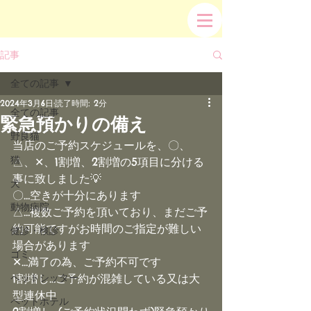
記事
全ての記事
2024年3月6日
読了時間: 2分
全ての記事
緊急預かりの備え
野良猫
当店のご予約スケジュールを、〇、
猫
△、✕、1割増、2割増の5項目に分ける
事に致しました💡
犬
〇…空きが十分にあります
動物病院
△…複数ご予約を頂いており、まだご予
約可能ですがお時間のご指定が難しい
健診・検診
場合があります
ゴミ
‪✕‬…満了の為、ご予約不可です
ペットシッター
1割増し…ご予約が混雑している又は大
型連休中
ペットホテル