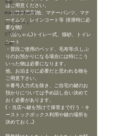
手術
はご用意ください。
・お散歩用具(他、マナーパンツ、マナ
macaronberry
ーオムツ、レインコート等 排泄時に必
レインコート
要な物)
お預かり
・(猫ちゃん)トイレ一式、猫砂、トイレ
シート
花粉
・普段ご使用のベッド、毛布等:久しぶ
りのお預かりになる場合には特にこう
いった物は必要になります。
他、お泊まりに必要だと思われる物を
ご用意下さい。
※番号入力式を除き、ご自宅の鍵のお
預かりについては予め話し合い決めて
おく必要があります。
(・当店へ鍵を預けて保管まで行う・キ
ーストックボックス利用や鍵の場所を
決めておく…)